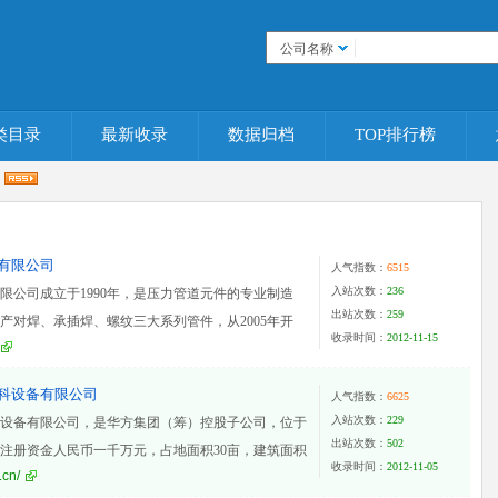
公司名称
类目录
最新收录
数据归档
TOP排行榜
月
有限公司
人气指数：
6515
入站次数：
236
限公司成立于1990年，是压力管道元件的专业制造
出站次数：
259
生产对焊、承插焊、螺纹三大系列管件，从2005年开
收录时间：
2012-11-15
科设备有限公司
人气指数：
6625
入站次数：
229
设备有限公司，是华方集团（筹）控股子公司，位于
出站次数：
502
注册资金人民币一千万元，占地面积30亩，建筑面积
收录时间：
2012-11-05
.cn/