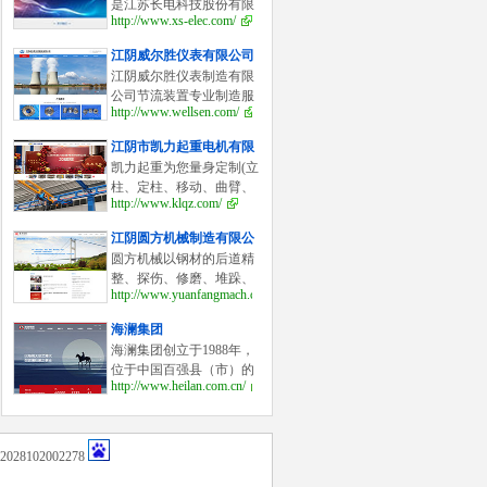
是江苏长电科技股份有限
http://www.xs-elec.com/
公司控股的合资企业，于
2002年7月成立，主要从事
江阴威尔胜仪表有限公司
硅分立器件芯片的设计开
江阴威尔胜仪表制造有限
发、制造及测试业务，是
公司节流装置专业制造服
江
http://www.wellsen.com/
务商，流量仪表系列产品
有：孔板流量计,喷嘴流量
江阴市凯力起重电机有限
计,V锥流量计,楔形流量计
公司
凯力起重为您量身定制(立
等，广泛应用于电力、冶
柱、定柱、移动、曲臂、
金
http://www.klqz.com/
双臂、壁柱、壁行、墙壁
式)旋臂起重机,悬臂起重
江阴圆方机械制造有限公
机,悬臂吊,旋臂吊；KBK柔
司
圆方机械以钢材的后道精
性组合式悬挂起重机（
整、探伤、修磨、堆跺、
http://www.yuanfangmach.com/
打包等系列产品为特色。
公司拥有各类国家专利30
海澜集团
余件，其中国家发明专利
海澜集团创立于1988年，
12件，自主研发的液压滑
位于中国百强县（市）的
落式
http://www.heilan.com.cn/
江苏省江阴市，是一家以
服装为龙头产业，以精毛
纺面料为基础产业的专业
化大型企业集团。
28102002278