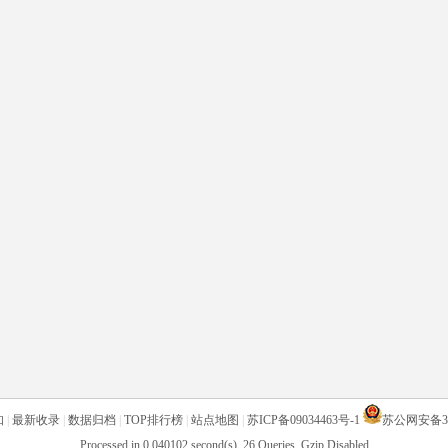
知
|
最新收录
|
数据归档
|
TOP排行榜
|
站点地图
|
苏ICP备09034463号-1
苏公网安备320
Processed in 0.040102 second(s), 26 Queries, Gzip Disabled