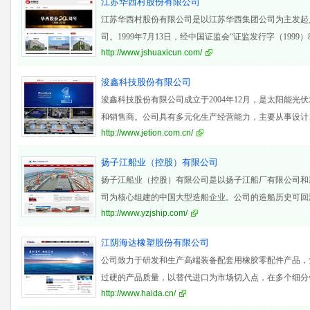
江苏华西村股份有限公司
江苏华西村股份有限公司是以江苏华西集团公司为主发起
司。1999年7月13日，经中国证监会“证监发行字（1999
http://www.jshuaxicun.com/
浚鑫科技股份有限公司
浚鑫科技股份有限公司成立于2004年12月，是太阳能光
和销售商。公司具有多元化生产经营能力，主要从事设计
http://www.jetion.com.cn/
能
扬子江船业（控股）有限公司
扬子江船业（控股）有限公司是以扬子江船厂有限公司和
司为核心组建的中国大型造船企业。公司的造船历史可回溯
http://www.yzjship.com/
新加
江阴海达橡塑股份有限公司
公司致力于研发和生产高端装备配套用橡胶零配件产品，
过硬的产品质量，以替代进口为市场切入点，在多个细分
http://www.haida.cn/
市场占有