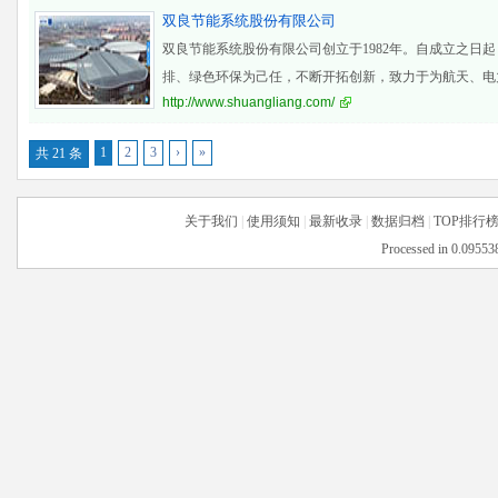
双良节能系统股份有限公司
双良节能系统股份有限公司创立于1982年。自成立之日
排、绿色环保为己任，不断开拓创新，致力于为航天、电
http://www.shuangliang.com/
冶金
1
2
3
›
»
共 21 条
关于我们
|
使用须知
|
最新收录
|
数据归档
|
TOP排行
Processed in 0.095538